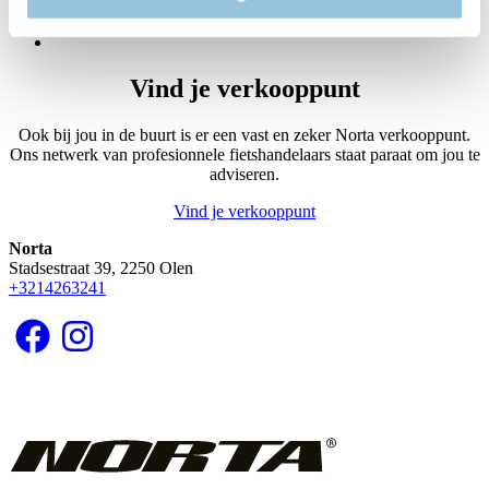
Huidige
3
pagina
Page
4
Volgende
pagina
Vind je verkooppunt
Ook bij jou in de buurt is er een vast en zeker Norta verkooppunt.
Ons netwerk van profesionnele fietshandelaars staat paraat om jou te
adviseren.
Vind je verkooppunt
Norta
Stadsestraat 39, 2250 Olen
+3214263241