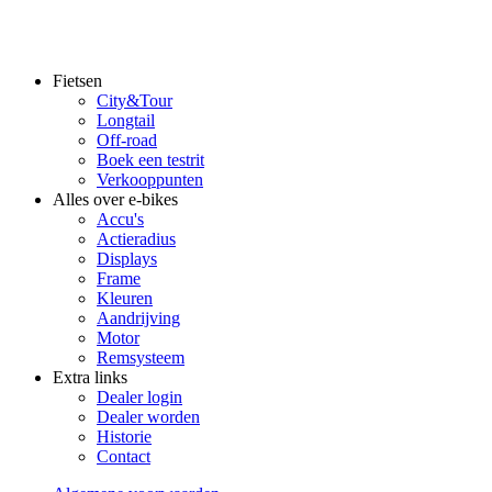
Fietsen
City&Tour
Footer
Longtail
main
Off-road
Boek een testrit
Verkooppunten
Alles over e-bikes
Accu's
Actieradius
Displays
Frame
Kleuren
Aandrijving
Motor
Remsysteem
Extra links
Dealer login
Dealer worden
Historie
Contact