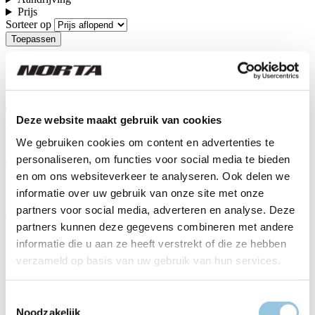
Prijs
Sorteer op
De Norta fietsen
Deze website maakt gebruik van cookies
B-2030 MY26
€ 3.649,00
We gebruiken cookies om content en advertenties te
personaliseren, om functies voor social media te bieden
en om ons websiteverkeer te analyseren. Ook delen we
L-540 MY26
€ 3.399,00
informatie over uw gebruik van onze site met onze
partners voor social media, adverteren en analyse. Deze
partners kunnen deze gegevens combineren met andere
B-2020 MY26
informatie die u aan ze heeft verstrekt of die ze hebben
€ 3.399,00
verzameld op basis van uw gebruik van hun services.
Summer 620 - OLIVE GREY MY26
Toestemmingsselectie
€ 3.399,00
Noodzakelijk