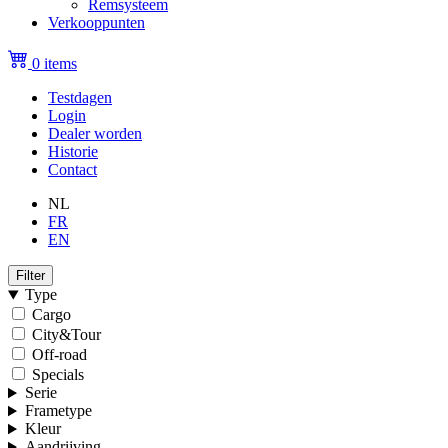
Remsysteem
Verkooppunten
0 items
Testdagen
Login
Topmenu
Dealer worden
(niet
Historie
Contact
ingelogd)
NL
FR
EN
Filter
Type
Cargo
City&Tour
Off-road
Specials
Serie
Frametype
Kleur
Aandrijving