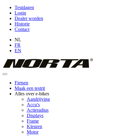
Overslaan
Testdagen
en
Login
Topmenu
naar
Dealer worden
(niet
de
Historie
inhoud
Contact
ingelogd)
gaan
NL
FR
EN
Fietsen
Maak een testrit
Hoofdnavigatie
Alles over e-bikes
Aandrijving
Accu's
Actieradius
Displays
Frame
Kleuren
Motor